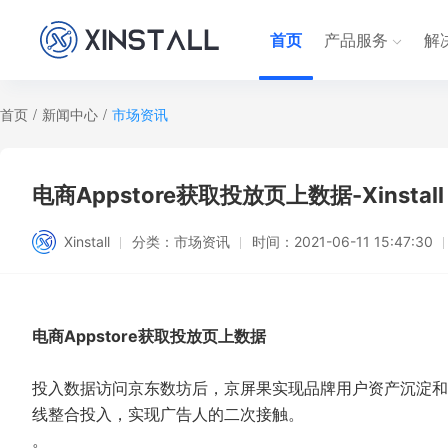
首页
产品服务
解
首页
/
新闻中心
/
市场资讯
电商Appstore获取投放页上数据-Xinstall
Xinstall
分类：
市场资讯
时间：
2021-06-11 15:47:30
电商Appstore获取投放页上数据
投入数据访问京东数坊后，京屏果实现品牌用户资产沉淀和
线整合投入，实现广告人的二次接触。
。