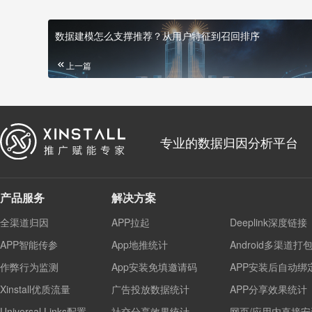
数据建模怎么支撑推荐？从用户特征到召回排序
上一篇
专业的数据归因分析平台
产品服务
解决方案
全渠道归因
APP拉起
Deeplink深度链接
APP智能传参
App地推统计
Android多渠道打
作弊行为监测
App安装免填邀请码
APP安装后自动绑
Xinstall优质流量
广告投放数据统计
APP分享效果统计
Universal Links配置
社交分享效果统计
网页/应用内直接安