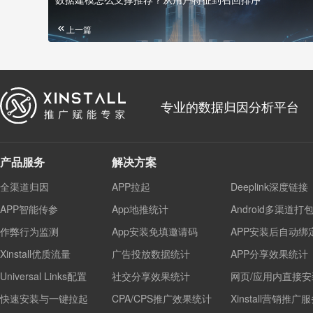
上一篇
专业的数据归因分析平台
产品服务
解决方案
全渠道归因
APP拉起
Deeplink深度链接
APP智能传参
App地推统计
Android多渠道打
作弊行为监测
App安装免填邀请码
APP安装后自动绑
Xinstall优质流量
广告投放数据统计
APP分享效果统计
Universal Links配置
社交分享效果统计
网页/应用内直接安
快速安装与一键拉起
CPA/CPS推广效果统计
Xinstall营销推广