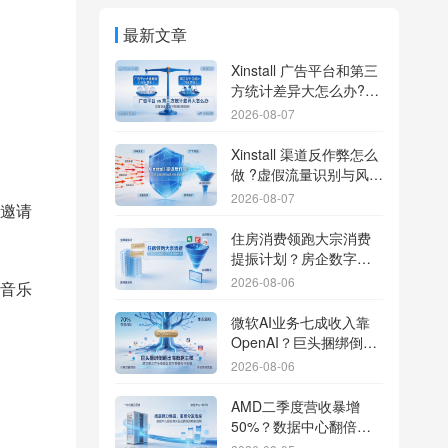
最新文章
Xinstall 广告平台和第三
方统计差异大怎么办?数
据误差排查指南
2026-08-07
Xinstall 渠道反作弊怎么
做 ?虚假流量识别与风控
防刷解析
2026-08-07
邀请
住房消费领跑大宗消费
提振计划？房企数字化
转型加速线下场景智能
2026-08-06
音乐
传参
微软AI业务七成收入靠
OpenAI？巨头捆绑倒逼
出海App独立追踪全渠道
2026-08-06
流量
AMD二季度营收暴增
50%？数据中心翻倍增
长驱动跨端分发新底座