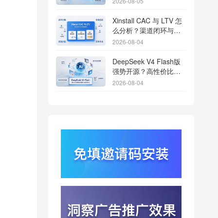
2026-08-05
Xinstall CAC 与 LTV 怎
么分析？渠道闭环与投
放回报解析
2026-08-04
DeepSeek V4 Flash版
强势开源？高性价比基
座模型重塑长尾应用全
2026-08-04
渠道统计版图
Qwen3.8登顶开源王
座？2.4T巨兽引爆智能
体免填邀请码分发潮
2026-08-04
行云科技算力订单超154
亿？底座产能扩张激活
AI应用多终端流转新周
2026-08-04
期
苹果带摄像头的 AirPods
今年亮相？视觉智能引
爆硬件分发与全渠道归
2026-08-03
因升级