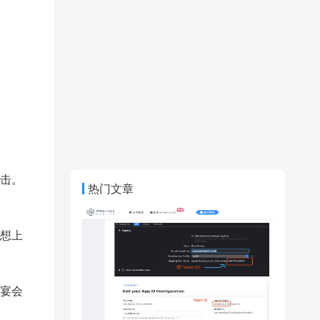
击。
热门文章
想上
宴会