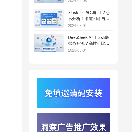
2026-08-05
Xinstall CAC 与 LTV 怎
么分析？渠道闭环与投
放回报解析
2026-08-04
DeepSeek V4 Flash版
强势开源？高性价比基
座模型重塑长尾应用全
2026-08-04
渠道统计版图
Qwen3.8登顶开源王
座？2.4T巨兽引爆智能
体免填邀请码分发潮
2026-08-04
行云科技算力订单超154
亿？底座产能扩张激活
AI应用多终端流转新周
2026-08-04
期
苹果带摄像头的 AirPods
今年亮相？视觉智能引
爆硬件分发与全渠道归
2026-08-03
因升级