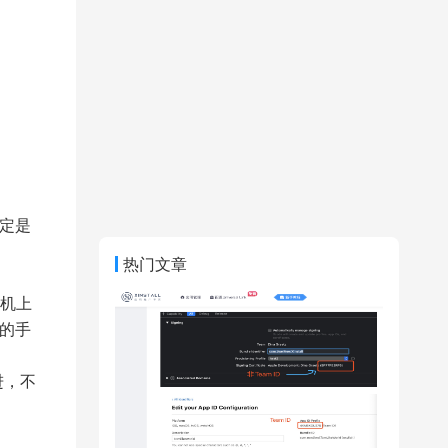
定是
热门文章
机上
的手
进，不