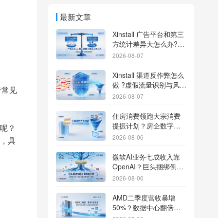
最新文章
Xinstall 广告平台和第三
方统计差异大怎么办?数
据误差排查指南
2026-08-07
Xinstall 渠道反作弊怎么
做 ?虚假流量识别与风控
音常见
防刷解析
2026-08-07
住房消费领跑大宗消费
提振计划？房企数字化
呢？
转型加速线下场景智能
2026-08-06
，具
传参
微软AI业务七成收入靠
OpenAI？巨头捆绑倒逼
出海App独立追踪全渠道
2026-08-06
流量
AMD二季度营收暴增
50%？数据中心翻倍增
长驱动跨端分发新底座