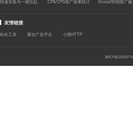
快速安装与一键拉起
CPA/CPS推广效果统计
Xinstall营销推广
友情链接
站长工具
聚合广告平台
小熊HTTP
闽ICP备2024074