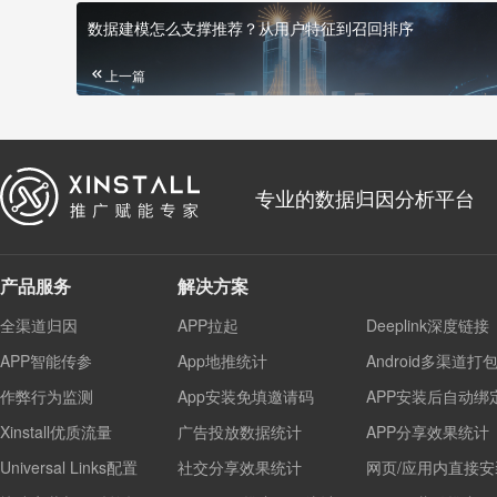
数据建模怎么支撑推荐？从用户特征到召回排序
上一篇
专业的数据归因分析平台
产品服务
解决方案
全渠道归因
APP拉起
Deeplink深度链接
APP智能传参
App地推统计
Android多渠道打
作弊行为监测
App安装免填邀请码
APP安装后自动绑
Xinstall优质流量
广告投放数据统计
APP分享效果统计
Universal Links配置
社交分享效果统计
网页/应用内直接安