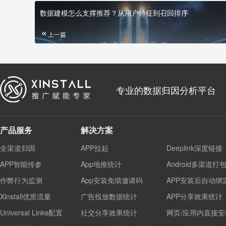
数据建模怎么支撑推荐？从用户特征到召回排序
上一篇
专业的数据归因分析平台
产品服务
解决方案
全渠道归因
APP拉起
Deeplink深度链接
APP智能传参
App地推统计
Android多渠道打
作弊行为监测
App安装免填邀请码
APP安装后自动绑
Xinstall优质流量
广告投放数据统计
APP分享效果统计
Universal Links配置
社交分享效果统计
网页/应用内直接安