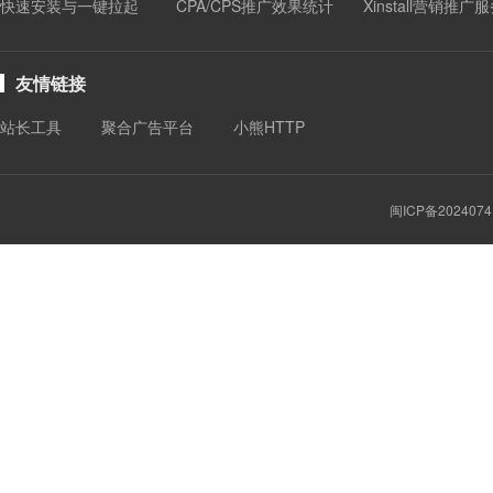
快速安装与一键拉起
CPA/CPS推广效果统计
Xinstall营销推广
友情链接
站长工具
聚合广告平台
小熊HTTP
闽ICP备2024074