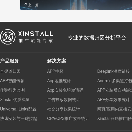
上一篇
专业的数据归因分析平台
产品服务
解决方案
全渠道归因
APP拉起
Deeplink深度链接
APP智能传参
App地推统计
Android多渠道打
作弊行为监测
App安装免填邀请码
APP安装后自动绑
Xinstall优质流量
广告投放数据统计
APP分享效果统计
Universal Links配置
社交分享效果统计
网页/应用内直接安
快速安装与一键拉起
CPA/CPS推广效果统计
Xinstall营销推广