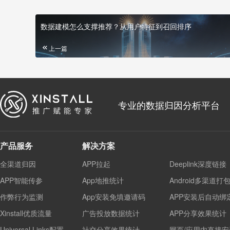
数据建模怎么支撑推荐？从用户特征到召回排序
上一篇
专业的数据归因分析平台
产品服务
解决方案
全渠道归因
APP拉起
Deeplink深度链接
APP智能传参
App地推统计
Android多渠道打
作弊行为监测
App安装免填邀请码
APP安装后自动绑
Xinstall优质流量
广告投放数据统计
APP分享效果统计
Universal Links配置
社交分享效果统计
网页/应用内直接安