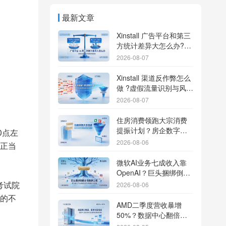
最新文章
Xinstall 广告平台和第三
方统计差异大怎么办?数
据误差排查指南
2026-08-07
Xinstall 渠道反作弊怎么
做 ?虚假流量识别与风控
防刷解析
2026-08-07
住房消费领跑大宗消费
提振计划？房企数字化
0点左
转型加速线下场景智能
2026-08-06
正当
传参
微软AI业务七成收入靠
OpenAI？巨头捆绑倒逼
出海App独立追踪全渠道
考试院
2026-08-06
流量
的不
AMD二季度营收暴增
50%？数据中心翻倍增
长驱动跨端分发新底座