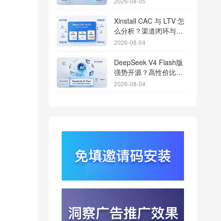
2026-08-05
Xinstall CAC 与 LTV 怎
么分析？渠道闭环与投
放回报解析
2026-08-04
DeepSeek V4 Flash版
强势开源？高性价比基
座模型重塑长尾应用全
2026-08-04
渠道统计版图
Qwen3.8登顶开源王
座？2.4T巨兽引爆智能
体免填邀请码分发潮
2026-08-04
行云科技算力订单超154
亿？底座产能扩张激活
AI应用多终端流转新周
2026-08-04
期
苹果带摄像头的 AirPods
今年亮相？视觉智能引
爆硬件分发与全渠道归
2026-08-03
因升级