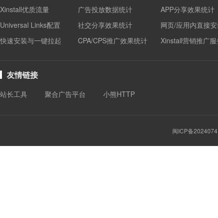
Xinstall优质流量
广告投放数据统计
APP分享效果统计
Universal Links配置
社交分享效果统计
网页/应用内直接安
快速安装与一键拉起
CPA/CPS推广效果统计
Xinstall营销推广
友情链接
站长工具
聚合广告平台
小熊HTTP
闽ICP备2024074