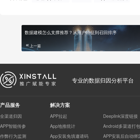
数据建模怎么支撑推荐？从用户特征到召回排序
上一篇
专业的数据归因分析平台
产品服务
解决方案
全渠道归因
APP拉起
Deeplink深度链接
APP智能传参
App地推统计
Android多渠道打
作弊行为监测
App安装免填邀请码
APP安装后自动绑