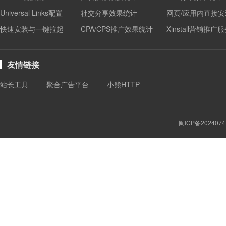
Universal Links配置
社交分享效果统计
网页/应用内直接安
快速安装与一键拉起
CPA/CPS推广效果统计
Xinstall营销推广
友情链接
站长工具
聚合广告平台
小熊HTTP
闽ICP备2024074