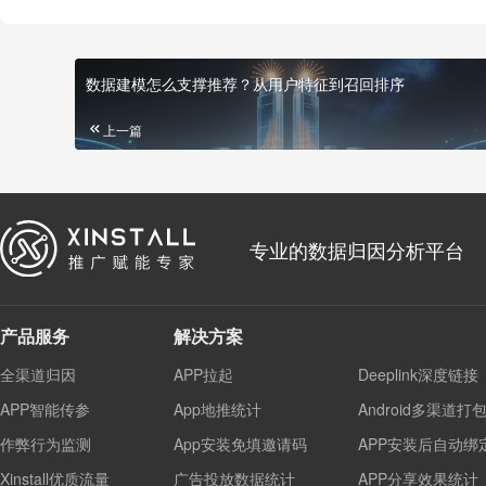
数据建模怎么支撑推荐？从用户特征到召回排序
上一篇
专业的数据归因分析平台
产品服务
解决方案
全渠道归因
APP拉起
Deeplink深度链接
APP智能传参
App地推统计
Android多渠道打
作弊行为监测
App安装免填邀请码
APP安装后自动绑
Xinstall优质流量
广告投放数据统计
APP分享效果统计