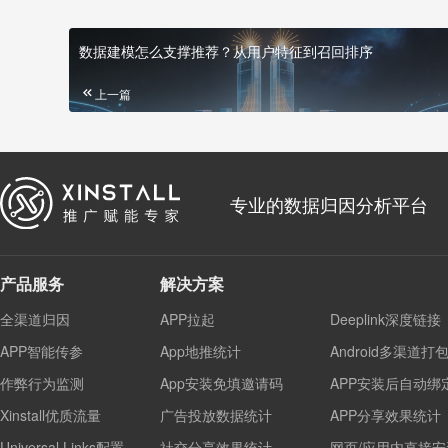
数据建模怎么支撑推荐？从用户特征到召回排序
上一篇
专业的数据归因分析平台
产品服务
解决方案
全渠道归因
APP拉起
Deeplink深度链接
APP智能传参
App地推统计
Android多渠道打
作弊行为监测
App安装免填邀请码
APP安装后自动绑
Xinstall优质流量
广告投放数据统计
APP分享效果统计
Universal Links配置
社交分享效果统计
网页/应用内直接安