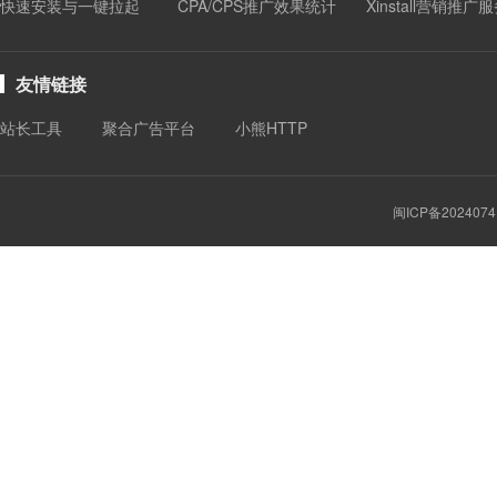
快速安装与一键拉起
CPA/CPS推广效果统计
Xinstall营销推广
友情链接
站长工具
聚合广告平台
小熊HTTP
闽ICP备2024074