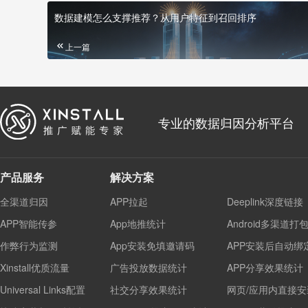
数据建模怎么支撑推荐？从用户特征到召回排序
上一篇
专业的数据归因分析平台
产品服务
解决方案
全渠道归因
APP拉起
Deeplink深度链接
APP智能传参
App地推统计
Android多渠道打
作弊行为监测
App安装免填邀请码
APP安装后自动绑
Xinstall优质流量
广告投放数据统计
APP分享效果统计
Universal Links配置
社交分享效果统计
网页/应用内直接安