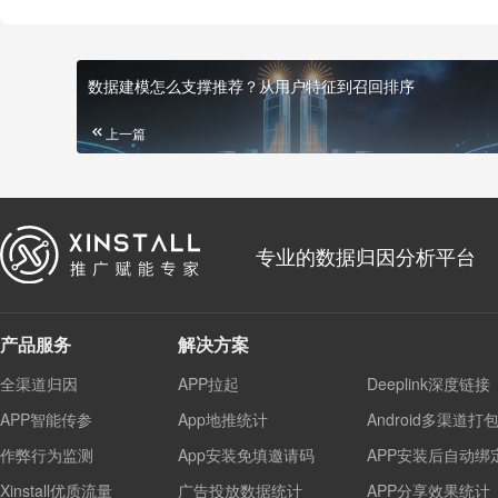
数据建模怎么支撑推荐？从用户特征到召回排序
上一篇
专业的数据归因分析平台
产品服务
解决方案
全渠道归因
APP拉起
Deeplink深度链接
APP智能传参
App地推统计
Android多渠道打
作弊行为监测
App安装免填邀请码
APP安装后自动绑
Xinstall优质流量
广告投放数据统计
APP分享效果统计