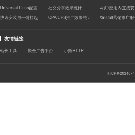
Universal Links配置
社交分享效果统计
网页/应用内直接安
快速安装与一键拉起
CPA/CPS推广效果统计
Xinstall营销推广
友情链接
站长工具
聚合广告平台
小熊HTTP
闽ICP备2024074