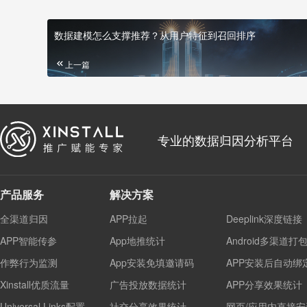
数据建模怎么支撑推荐？从用户特征到召回排序
上一篇
专业的数据归因分析平台
产品服务
解决方案
全渠道归因
APP拉起
Deeplink深度链接
APP智能传参
App地推统计
Android多渠道打
作弊行为监测
App安装免填邀请码
APP安装后自动绑
Xinstall优质流量
广告投放数据统计
APP分享效果统计
Universal Links配置
社交分享效果统计
网页/应用内直接安