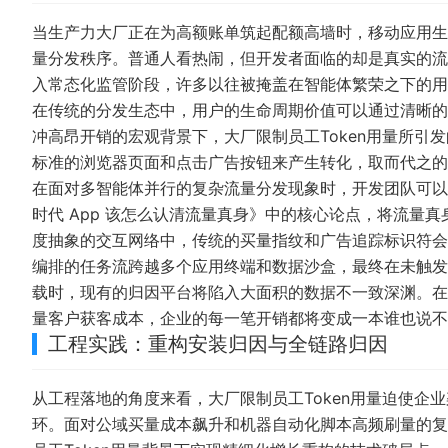
当生产力大厂正在为高额账单筑起配额高墙时，移动应用生
量分发秩序。普通人看热闹，但开发者面临的却是真实的流量
入常态化监管阶段，许多以往被掩盖在智能体繁荣之下的用
在传统的分发生态中，用户的生命周期价值可以通过清晰的
冲高昂开销的宏观背景下，大厂限制员工Token用量所引
标准的浏览器页面和点击广告按钮来产生转化，取而代之的是
在面对多智能体并行的复杂流量分发现象时，开发团队可以直接参考
时代 App 该怎么认清流量真身》
中的核心论点，将流量真
度抽象的交互网络中，传统的买量指纹和广告追踪标识符会
编排的任务流跨越多个应用终端和数据沙盒，最终在未触发
载时，现有的归因平台将陷入大面积的数据不一致深渊。在大
量客户获客成本，企业的每一笔开销都将变成一本谁也说不
工程实践：重构安装归因与全链路归因
从工程落地的角度来看，大厂限制员工Token用量迫使企
环。面对公域买量成本飙升和机器自动化脚本高频刷量的复