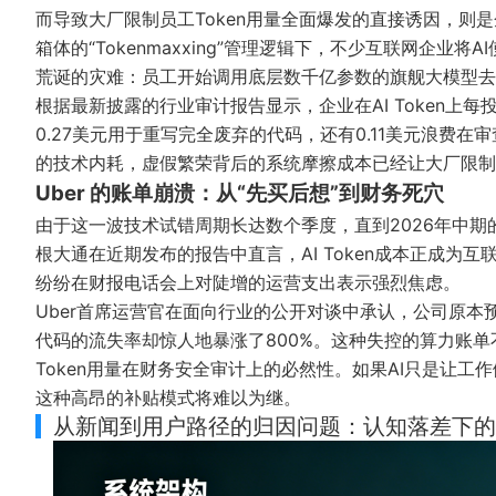
而导致大厂限制员工Token用量全面爆发的直接诱因，则
箱体的“Tokenmaxxing”管理逻辑下，不少互联网企
荒诞的灾难：员工开始调用底层数千亿参数的旗舰大模型去
根据最新披露的行业审计报告显示，企业在AI Token上每
0.27美元用于重写完全废弃的代码，还有0.11美元浪费
的技术内耗，虚假繁荣背后的系统摩擦成本已经让大厂限制员
Uber 的账单崩溃：从“先买后想”到财务死穴
由于这一波技术试错周期长达数个季度，直到2026年中期
根大通在近期发布的报告中直言，AI Token成本正成为互联网
纷纷在财报电话会上对陡增的运营支出表示强烈焦虑。
Uber首席运营官在面向行业的公开对谈中承认，公司原本
代码的流失率却惊人地暴涨了800%。这种失控的算力账
Token用量在财务安全审计上的必然性。如果AI只是让
这种高昂的补贴模式将难以为继。
从新闻到用户路径的归因问题：认知落差下的