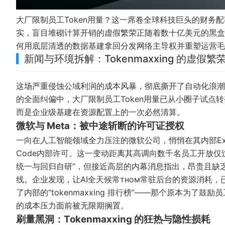
大厂限制员工Token用量？这一席卷全球科技巨头的财务
实，盲目堆砌计算开销的虚假繁荣正随着数十亿美元的黑盒
何用底层清透的数据基建拿回分发网络主导权并重塑运营毛
新闻与环境拆解：Tokenmaxxing 的虚假
这场严重侵蚀公域利润的成本风暴，彻底撕开了自动化浪潮
的全面纠偏中，大厂限制员工Token用量已从小圈子试点
而是企业级基建在资源配置上的一次必然清算。
微软与 Meta：被中途斩断的许可证授权
一向在人工智能领域全力压注的微软公司，悄悄在其内部Experie
Code内部许可。这一变动距离其高调向数千名员工开放
统一与回归自研”，但接近高层的内幕消息指出，昂贵且缺乏
线。企业发现，让AI全天候常тном常驻后台的资源消耗，
了内部的“tokenmaxxing 排行榜”——那个原本为
的成本压力面前被无限期搁置。
刷量黑洞：Tokenmaxxing 的狂热与隐性损耗