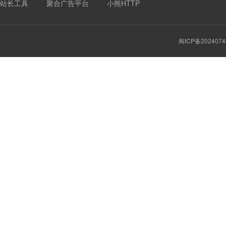
站长工具
聚合广告平台
小熊HTTP
闽ICP备2024074