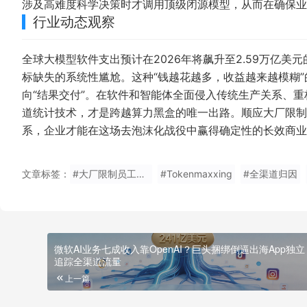
涉及高难度科学决策时才调用顶级闭源模型，从而在确保业
行业动态观察
全球大模型软件支出预计在2026年将飙升至2.59万亿美
标缺失的系统性尴尬。这种“钱越花越多，收益越来越模糊”
向“结果交付”。在软件和智能体全面侵入传统生产关系、
道统计技术，才是跨越算力黑盒的唯一出路。顺应大厂限制员
系，企业才能在这场去泡沫化战役中赢得确定性的长效商业
文章标签：
#大厂限制员工Token用量
#Tokenmaxxing
#全渠道归因
微软AI业务七成收入靠OpenAI？巨头捆绑倒逼出海App独立
追踪全渠道流量
上一篇