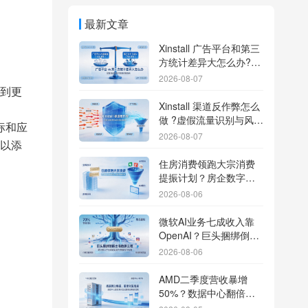
最新文章
Xinstall 广告平台和第三
方统计差异大怎么办?数
据误差排查指南
2026-08-07
到更
Xinstall 渠道反作弊怎么
做 ?虚假流量识别与风控
标和应
防刷解析
2026-08-07
以添
住房消费领跑大宗消费
提振计划？房企数字化
转型加速线下场景智能
2026-08-06
传参
微软AI业务七成收入靠
OpenAI？巨头捆绑倒逼
出海App独立追踪全渠道
2026-08-06
流量
AMD二季度营收暴增
50%？数据中心翻倍增
长驱动跨端分发新底座