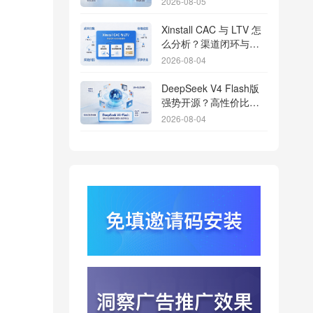
2026-08-05
Xinstall CAC 与 LTV 怎
么分析？渠道闭环与投
放回报解析
2026-08-04
DeepSeek V4 Flash版
强势开源？高性价比基
座模型重塑长尾应用全
2026-08-04
渠道统计版图
Qwen3.8登顶开源王
座？2.4T巨兽引爆智能
体免填邀请码分发潮
2026-08-04
行云科技算力订单超154
亿？底座产能扩张激活
AI应用多终端流转新周
2026-08-04
期
苹果带摄像头的 AirPods
今年亮相？视觉智能引
爆硬件分发与全渠道归
2026-08-03
因升级