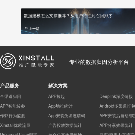
数据建模怎么支撑推荐？从用户特征到召回排序
上一篇
专业的数据归因分析平台
产品服务
解决方案
全渠道归因
APP拉起
Deeplink深度链接
APP智能传参
App地推统计
Android多渠道打
作弊行为监测
App安装免填邀请码
APP安装后自动绑
Xinstall优质流量
广告投放数据统计
APP分享效果统计
Universal Links配置
社交分享效果统计
网页/应用内直接安