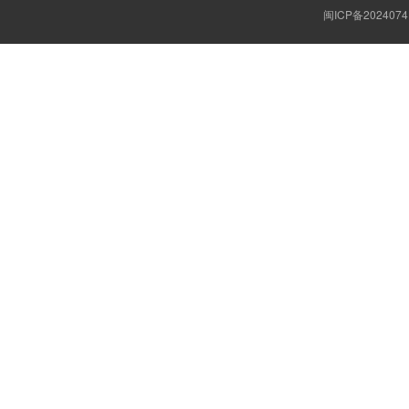
闽ICP备2024074