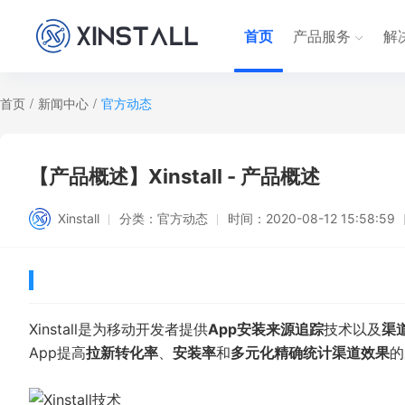
首页
产品服务
解
首页
/
新闻中心
/
官方动态
【产品概述】Xinstall - 产品概述
Xinstall
分类：
官方动态
时间：
2020-08-12 15:58:59
Xinstall
是为移动开发者提供
App安装来源追踪
技术以及
渠
App提高
拉新转化率
、
安装率
和
多元化精确统计渠道效果
的