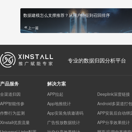
数据建模怎么支撑推荐？从用户特征到召回排序
上一篇
专业的数据归因分析平台
产品服务
解决方案
全渠道归因
APP拉起
Deeplink深度链接
APP智能传参
App地推统计
Android多渠道打
作弊行为监测
App安装免填邀请码
APP安装后自动绑
Xinstall优质流量
广告投放数据统计
APP分享效果统计
Universal Links配置
社交分享效果统计
网页/应用内直接安