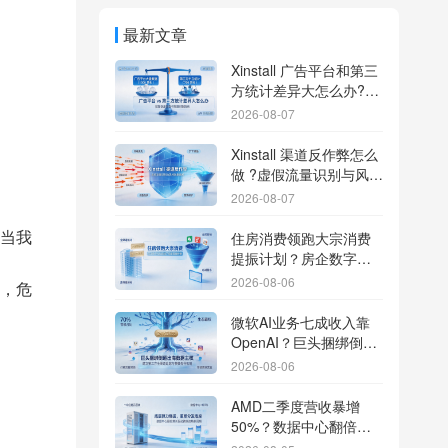
最新文章
Xinstall 广告平台和第三
方统计差异大怎么办?数
据误差排查指南
2026-08-07
Xinstall 渠道反作弊怎么
做 ?虚假流量识别与风控
防刷解析
2026-08-07
当我
住房消费领跑大宗消费
提振计划？房企数字化
转型加速线下场景智能
2026-08-06
，危
传参
微软AI业务七成收入靠
OpenAI？巨头捆绑倒逼
出海App独立追踪全渠道
2026-08-06
流量
AMD二季度营收暴增
50%？数据中心翻倍增
长驱动跨端分发新底座