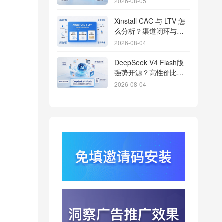
2026-08-05
Xinstall CAC 与 LTV 怎
么分析？渠道闭环与投
放回报解析
2026-08-04
DeepSeek V4 Flash版
强势开源？高性价比基
座模型重塑长尾应用全
2026-08-04
渠道统计版图
Qwen3.8登顶开源王
座？2.4T巨兽引爆智能
体免填邀请码分发潮
2026-08-04
行云科技算力订单超154
亿？底座产能扩张激活
AI应用多终端流转新周
2026-08-04
期
苹果带摄像头的 AirPods
今年亮相？视觉智能引
爆硬件分发与全渠道归
2026-08-03
因升级