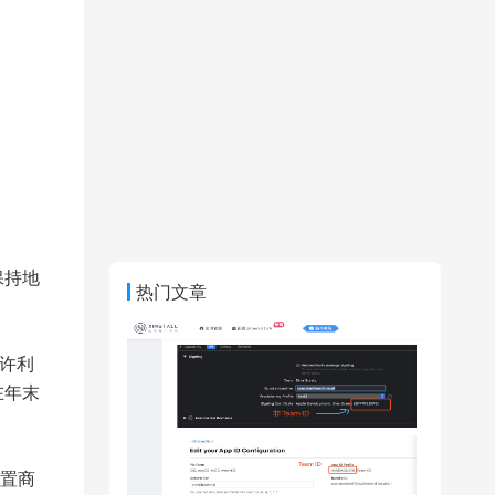
保持地
热门文章
。许利
在年末
置商