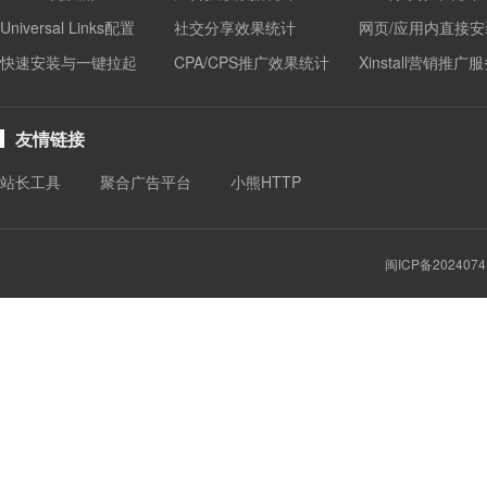
Universal Links配置
社交分享效果统计
网页/应用内直接安
快速安装与一键拉起
CPA/CPS推广效果统计
Xinstall营销推广
友情链接
站长工具
聚合广告平台
小熊HTTP
闽ICP备2024074