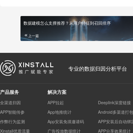
数据建模怎么支撑推荐？从用户特征到召回排序
上一篇
专业的数据归因分析平台
产品服务
解决方案
全渠道归因
APP拉起
Deeplink深度链接
APP智能传参
App地推统计
Android多渠道打
作弊行为监测
App安装免填邀请码
APP安装后自动绑
Xinstall优质流量
广告投放数据统计
APP分享效果统计