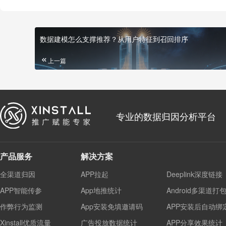
数据建模怎么支撑推荐？从用户特征到召回排序
上一篇
专业的数据归因分析平台
产品服务
解决方案
全渠道归因
APP拉起
Deeplink深度链接
APP智能传参
App地推统计
Android多渠道打
作弊行为监测
App安装免填邀请码
APP安装后自动绑
Xinstall优质流量
广告投放数据统计
APP分享效果统计