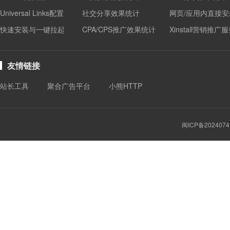
Universal Links配置
社交分享效果统计
网页/应用内直接安
快速安装与一键拉起
CPA/CPS推广效果统计
Xinstall营销推广
友情链接
站长工具
聚合广告平台
小熊HTTP
闽ICP备2024074