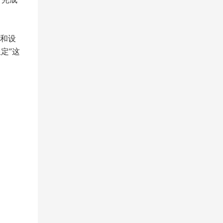
和设
定”这