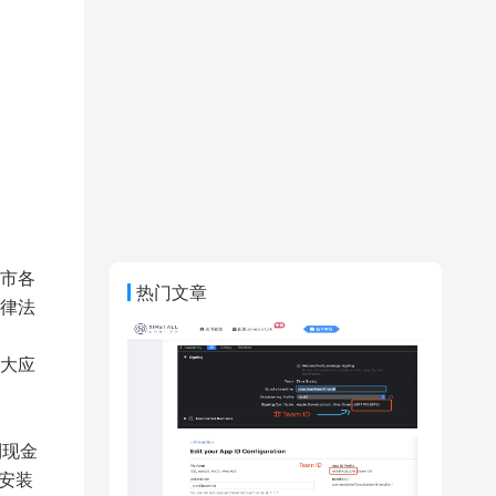
市各
热门文章
律法
大应
到现金
载安装