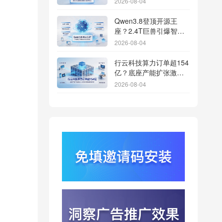
2026-08-04
渠道统计版图
Qwen3.8登顶开源王
座？2.4T巨兽引爆智能
体免填邀请码分发潮
2026-08-04
行云科技算力订单超154
亿？底座产能扩张激活
AI应用多终端流转新周
2026-08-04
期
苹果带摄像头的 AirPods
今年亮相？视觉智能引
爆硬件分发与全渠道归
2026-08-03
因升级
DeepSeek跑分超
GPT5.6？超低价API引
爆智能体工具免填码安
2026-08-03
装潮
蚂蚁灵波首轮拟募资15
亿？具身智能加速产业
落地凸显全链路设备归
2026-08-03
因紧迫性