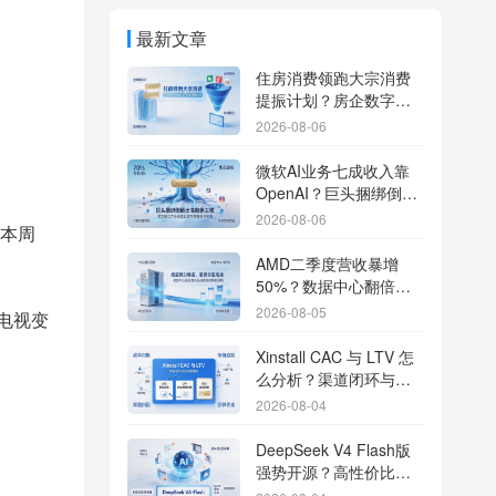
最新文章
住房消费领跑大宗消费
提振计划？房企数字化
转型加速线下场景智能
2026-08-06
传参
微软AI业务七成收入靠
OpenAI？巨头捆绑倒逼
出海App独立追踪全渠道
2026-08-06
本周
流量
AMD二季度营收暴增
50%？数据中心翻倍增
长驱动跨端分发新底座
2026-08-05
电视变
Xinstall CAC 与 LTV 怎
么分析？渠道闭环与投
放回报解析
2026-08-04
DeepSeek V4 Flash版
强势开源？高性价比基
座模型重塑长尾应用全