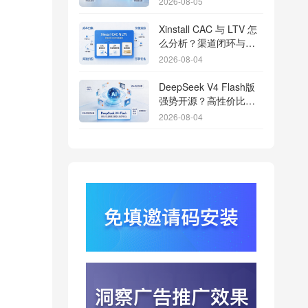
2026-08-05
Xinstall CAC 与 LTV 怎
么分析？渠道闭环与投
放回报解析
2026-08-04
DeepSeek V4 Flash版
强势开源？高性价比基
座模型重塑长尾应用全
2026-08-04
渠道统计版图
Qwen3.8登顶开源王
座？2.4T巨兽引爆智能
体免填邀请码分发潮
2026-08-04
行云科技算力订单超154
亿？底座产能扩张激活
AI应用多终端流转新周
2026-08-04
期
苹果带摄像头的 AirPods
今年亮相？视觉智能引
爆硬件分发与全渠道归
2026-08-03
因升级