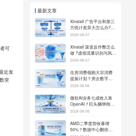
最新文章
Xinstall 广告平台和第三
方统计差异大怎么办?数
据误差排查指南
2026-08-07
Xinstall 渠道反作弊怎么
者可
做 ?虚假流量识别与风控
防刷解析
2026-08-07
最近发
住房消费领跑大宗消费
提振计划？房企数字化
数突
转型加速线下场景智能
2026-08-06
传参
微软AI业务七成收入靠
OpenAI？巨头捆绑倒逼
出海App独立追踪全渠道
2026-08-06
流量
AMD二季度营收暴增
50%？数据中心翻倍增
长驱动跨端分发新底座