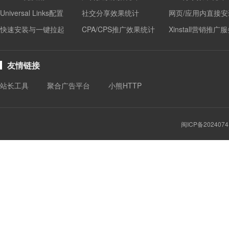
Universal Links配置
社交分享效果统计
网页/应用内直接安
快速安装与一键拉起
CPA/CPS推广效果统计
Xinstall营销推广
友情链接
站长工具
聚合广告平台
小熊HTTP
闽ICP备2024074