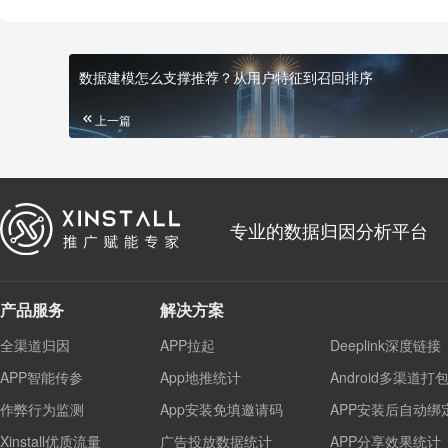
数据建模怎么支撑推荐？从用户特征到召回排序
上一篇
专业的数据归因分析平台
产品服务
解决方案
全渠道归因
APP拉起
Deeplink深度链接
APP智能传参
App地推统计
Android多渠道打
作弊行为监测
App安装免填邀请码
APP安装后自动绑
Xinstall优质流量
广告投放数据统计
APP分享效果统计