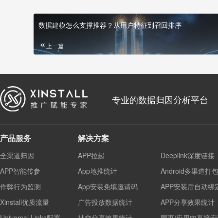
数据建模怎么支撑推荐？从用户特征到召回排序
上一篇
专业的数据归因分析平台
产品服务
解决方案
全渠道归因
APP拉起
Deeplink深度链接
APP智能传参
App地推统计
Android多渠道打
作弊行为监测
App安装免填邀请码
APP安装后自动绑
Xinstall优质流量
广告投放数据统计
APP分享效果统计
Universal Links配置
社交分享效果统计
网页/应用内直接安