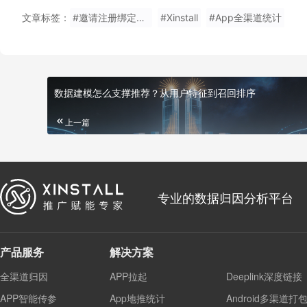
文章标签：
#邀请注册绑定关系
#Xinstall
#App全渠道统计
数据建模怎么支撑推荐？从用户特征到召回排序
上一篇
专业的数据归因分析平台
产品服务
解决方案
全渠道归因
APP拉起
Deeplink深度链接
APP智能传参
App地推统计
Android多渠道打