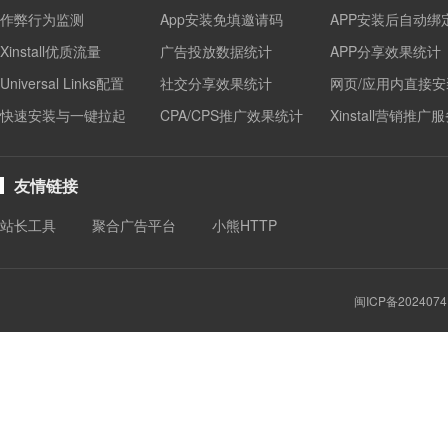
作弊行为监测
App安装免填邀请码
APP安装后自动绑
Xinstall优质流量
广告投放数据统计
APP分享效果统计
Universal Links配置
社交分享效果统计
网页/应用内直接安
快速安装与一键拉起
CPA/CPS推广效果统计
Xinstall营销推广
友情链接
站长工具
聚合广告平台
小熊HTTP
闽ICP备2024074