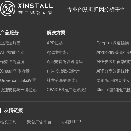
专业的数据归因分析平台
产品服务
解决方案
全渠道归因
APP拉起
Deeplink深度链接
APP智能传参
App地推统计
Android多渠道打
作弊行为监测
App安装免填邀请码
APP安装后自动绑
Xinstall优质流量
广告投放数据统计
APP分享效果统计
Universal Links配置
社交分享效果统计
网页/应用内直接安
快速安装与一键拉起
CPA/CPS推广效果统计
Xinstall营销推广
友情链接
站长工具
聚合广告平台
小熊HTTP