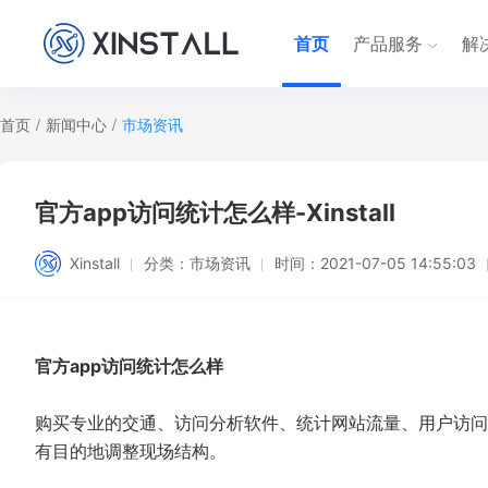
首页
产品服务
解
首页
/
新闻中心
/
市场资讯
官方app访问统计怎么样-Xinstall
Xinstall
分类：
市场资讯
时间：
2021-07-05 14:55:03
官方app访问统计怎么样
购买专业的交通、访问分析软件、统计网站流量、用户访
有目的地调整现场结构。