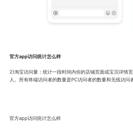
官方app访问统计怎么样
2)淘宝访问量：统计一段时间内你的店铺页面或宝贝详情
人。所有终端访问者的数量是PC访问者的数量和无线访问
官方app访问统计怎么样