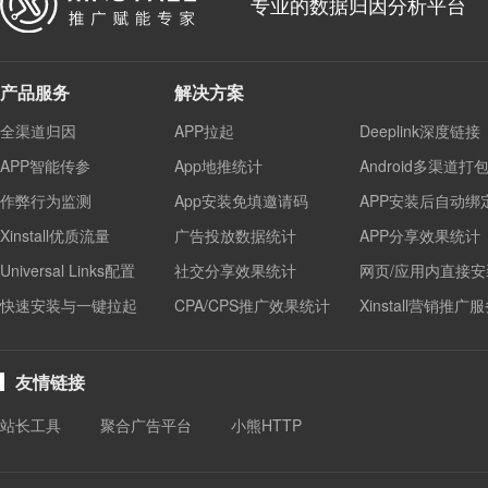
专业的数据归因分析平台
产品服务
解决方案
全渠道归因
APP拉起
Deeplink深度链接
APP智能传参
App地推统计
Android多渠道打
作弊行为监测
App安装免填邀请码
APP安装后自动绑
Xinstall优质流量
广告投放数据统计
APP分享效果统计
Universal Links配置
社交分享效果统计
网页/应用内直接安
快速安装与一键拉起
CPA/CPS推广效果统计
Xinstall营销推广
友情链接
站长工具
聚合广告平台
小熊HTTP