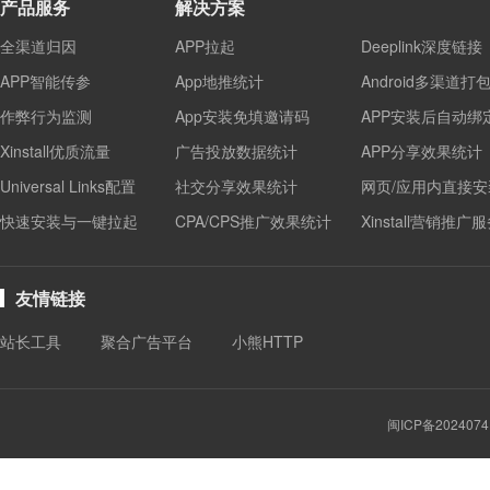
产品服务
解决方案
全渠道归因
APP拉起
Deeplink深度链接
APP智能传参
App地推统计
Android多渠道打
作弊行为监测
App安装免填邀请码
APP安装后自动绑
Xinstall优质流量
广告投放数据统计
APP分享效果统计
Universal Links配置
社交分享效果统计
网页/应用内直接安
快速安装与一键拉起
CPA/CPS推广效果统计
Xinstall营销推广
友情链接
站长工具
聚合广告平台
小熊HTTP
闽ICP备2024074