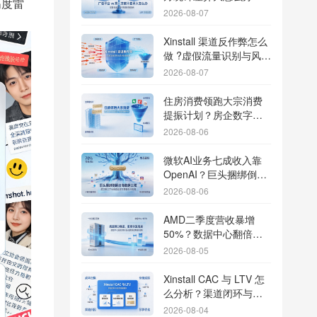
高度雷
据误差排查指南
2026-08-07
Xinstall 渠道反作弊怎么
做 ?虚假流量识别与风控
防刷解析
2026-08-07
住房消费领跑大宗消费
提振计划？房企数字化
转型加速线下场景智能
2026-08-06
传参
微软AI业务七成收入靠
OpenAI？巨头捆绑倒逼
出海App独立追踪全渠道
2026-08-06
流量
AMD二季度营收暴增
50%？数据中心翻倍增
长驱动跨端分发新底座
2026-08-05
Xinstall CAC 与 LTV 怎
么分析？渠道闭环与投
放回报解析
2026-08-04