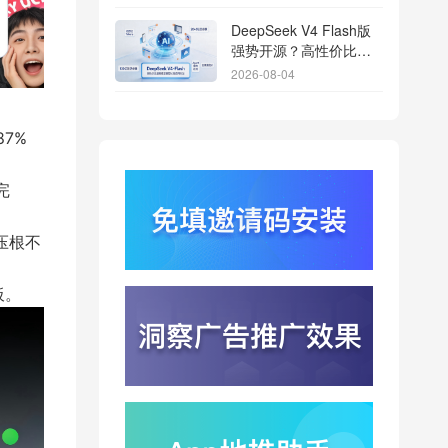
DeepSeek V4 Flash版
强势开源？高性价比基
座模型重塑长尾应用全
2026-08-04
渠道统计版图
Qwen3.8登顶开源王
座？2.4T巨兽引爆智能
87%
体免填邀请码分发潮
2026-08-04
完
行云科技算力订单超154
亿？底座产能扩张激活
AI应用多终端流转新周
端压根不
2026-08-04
期
苹果带摄像头的 AirPods
板。
今年亮相？视觉智能引
爆硬件分发与全渠道归
2026-08-03
因升级
DeepSeek跑分超
GPT5.6？超低价API引
爆智能体工具免填码安
2026-08-03
装潮