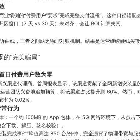
致
次”，而业绩侧的“付费用户”要求“完成完整支付流程”。这种口径错配
口（7 天 vs 30 天）未对齐，会让 ROI 计算失真。
诉曲线，三者之间缺乏物理对账机制。结果是运营继续砸钱买“数
的“完美骗局”
但首日付费用户数为零
low”的新兴渠道代理商。首周报表显示，该渠道贡献了全网新增安装量
运营团队兴奋地追加预算，将该渠道占比提升到 60%。然而，
为 0.02%。
异常行为
一个约 100MB 的 App 包体，在 5G 网络环境下，从点击
（包含下载、解压、签名校验）。
装完成事件”峰值高达 850 台/分钟，完全违背了物理带宽与服