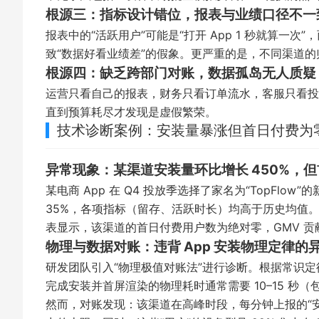
根源三：指标设计错位，报表与业绩口径不一
报表中的“活跃用户”可能是“打开 App 1 秒就算一
致“数据好看业绩差”的假象。更严重的是，不同渠道的归因窗
根源四：缺乏跨部门对账，数据孤岛无人质疑
运营只看自己的报表，财务只看订单流水，客服只看投
直到预算耗尽才发现是虚假繁荣。
技术诊断案例：安装量暴涨但首日付费为零
异常现象：某渠道安装量环比增长 450%，
某电商 App 在 Q4 投放季选择了家名为“TopF
35%，各项指标（留存、活跃时长）均高于历史均值。
表显示，该渠道的首日付费用户数为绝对零，GMV 贡献率
物理与数据对账：违背 App 安装物理定律的
研发团队引入“物理极值对账法”进行诊断。根据常识定律：
完成安装并首屏渲染的物理耗时通常需要 10–15 秒
然而，对账发现：该渠道在高峰时段，每分钟上报的“安