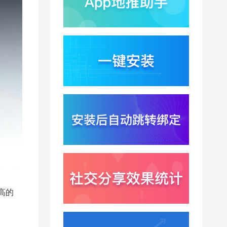
蚂蚁灵波首轮拟募资15
亿？具身智能加速产业
落地凸显全链路设备归
2026-08-03
因紧迫性
亚马逊季度营收首次破
2000亿美元？云与广告
双轮驱动下B端应用迎来
2026-07-31
分发与归因重构
千问已在特斯拉车机内
测？大模型上车打通跨
端服务与全渠道归因新
2026-07-31
闭环
Win11七月更新上线？桌
面环境能力升级加速PC
端智能助手与应用分发
2026-07-30
一体化
虚高的