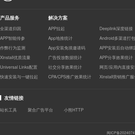
产品服务
解决方案
全渠道归因
APP拉起
Deeplink深度链接
APP智能传参
App地推统计
Android多渠道打
作弊行为监测
App安装免填邀请码
APP安装后自动绑
Xinstall优质流量
广告投放数据统计
APP分享效果统计
Universal Links配置
社交分享效果统计
网页/应用内直接安
快速安装与一键拉起
CPA/CPS推广效果统计
Xinstall营销推广
友情链接
站长工具
聚合广告平台
小熊HTTP
闽ICP备2024074