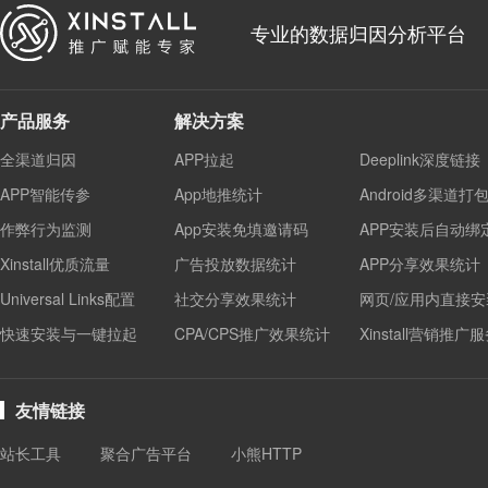
专业的数据归因分析平台
产品服务
解决方案
全渠道归因
APP拉起
Deeplink深度链接
APP智能传参
App地推统计
Android多渠道打
作弊行为监测
App安装免填邀请码
APP安装后自动绑
Xinstall优质流量
广告投放数据统计
APP分享效果统计
Universal Links配置
社交分享效果统计
网页/应用内直接安
快速安装与一键拉起
CPA/CPS推广效果统计
Xinstall营销推广
友情链接
站长工具
聚合广告平台
小熊HTTP