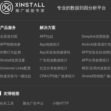
专业的数据归因分析平台
产品服务
解决方案
全渠道归因
APP拉起
Deeplink深度链接
APP智能传参
App地推统计
Android多渠道打
作弊行为监测
App安装免填邀请码
APP安装后自动绑
Xinstall优质流量
广告投放数据统计
APP分享效果统计
Universal Links配置
社交分享效果统计
网页/应用内直接安
快速安装与一键拉起
CPA/CPS推广效果统计
Xinstall营销推广
友情链接
站长工具
聚合广告平台
小熊HTTP