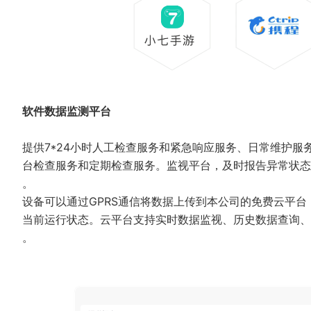
软件数据监测平台
提供7*24小时人工检查服务和紧急响应服务、日常维护服
台检查服务和定期检查服务。监视平台，及时报告异常状态
。
设备可以通过GPRS通信将数据上传到本公司的免费云平
当前运行状态。云平台支持实时数据监视、历史数据查询、
。