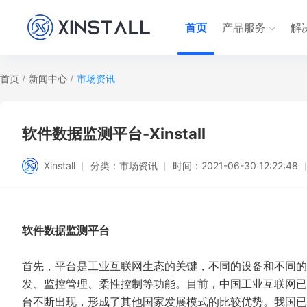
首页
产品服务
解
首页
/
新闻中心
/
市场资讯
软件数据监测平台-Xinstall
Xinstall
分类：
市场资讯
时间：
2021-06-30 12:22:48
软件数据监测平台
首先，平台是工业互联网生态的关键，不同的设备和不同的
发、监控管理、柔性控制等功能。目前，中国工业互联网已
台不断出现，形成了其他国家发展模式的比较优势。我国已