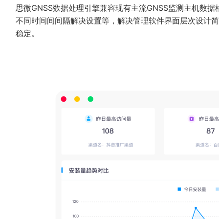
思微GNSS数据处理引擎兼容现有主流GNSS监测主机数
不同时间间间隔解决设置等，解决管理软件界面层次设计简
稳定。