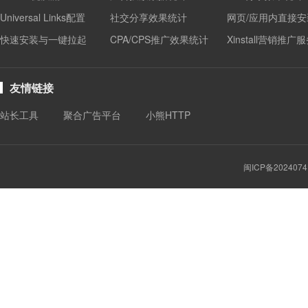
Universal Links配置
社交分享效果统计
网页/应用内直接安
快速安装与一键拉起
CPA/CPS推广效果统计
Xinstall营销推广
友情链接
站长工具
聚合广告平台
小熊HTTP
闽ICP备2024074