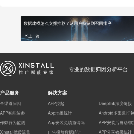
数据建模怎么支撑推荐？从用户特征到召回排序
上一篇
专业的数据归因分析平台
产品服务
解决方案
全渠道归因
APP拉起
Deeplink深度链接
APP智能传参
App地推统计
Android多渠道打
作弊行为监测
App安装免填邀请码
APP安装后自动绑
Xinstall优质流量
广告投放数据统计
APP分享效果统计