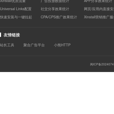
Xinstall优质流量
广告投放数据统计
APP分享效果统计
Universal Links配置
社交分享效果统计
网页/应用内直接安
快速安装与一键拉起
CPA/CPS推广效果统计
Xinstall营销推广
友情链接
站长工具
聚合广告平台
小熊HTTP
闽ICP备2024074