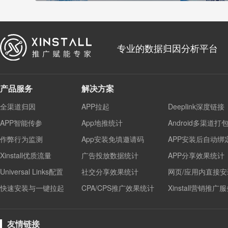
专业的数据归因分析平台
产品服务
解决方案
全渠道归因
APP拉起
Deeplink深度链接
APP智能传参
App地推统计
Android多渠道打
作弊行为监测
App安装免填邀请码
APP安装后自动绑
Xinstall优质流量
广告投放数据统计
APP分享效果统计
Universal Links配置
社交分享效果统计
网页/应用内直接安
快速安装与一键拉起
CPA/CPS推广效果统计
Xinstall营销推广
友情链接