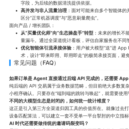
字段，为后续的数据清洗提供依据。
高并发与非人流量治理
：面对可能来自多个智能体的
区分“正常机器调度”与“恶意刷量爬虫”。
面向产品 / 增长团队：
从“买量优化师”向“生态操盘手”转型
：未来的增长不能
量漏斗。通过全渠道统计看板，评估自家服务在不同
优化智能体引流承接体验
：用户被大模型“送”进 A
术，设计“即来即用、即用即走”的极简承接页面，避免冗
常见问题（FAQ）
如果订单是 Agent 直接通过后端 API 完成的，还需要 Ap
纯后端的 API 交易属于业务数据范畴，但目前绝大多数复
小程序确认。只要存在“端到端的跳转与唤起”，就需要使
不同的大模型生态是封闭的，如何统一统计维度？
这正是引入第三方全渠道归因工具的价值所在。就像过去打破微
设备匹配算法，可以建立一套不受单一平台掣肘的中立指标
AI 时代还需要做传统的邀请码裂变吗？