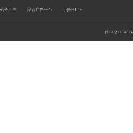
站长工具
聚合广告平台
小熊HTTP
闽ICP备2024074