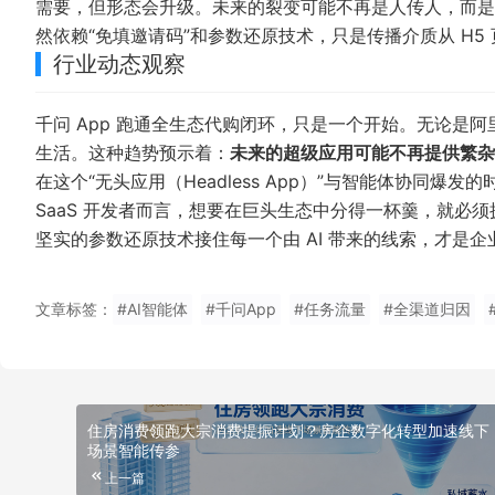
需要，但形态会升级。未来的裂变可能不再是人传人，而是用
然依赖“免填邀请码”和参数还原技术，只是传播介质从 H5 页
行业动态观察
千问 App 跑通全生态代购闭环，只是一个开始。无论是阿里、
生活。这种趋势预示着：
未来的超级应用可能不再提供繁杂的
在这个“无头应用（Headless App）”与智能体协同爆
SaaS 开发者而言，想要在巨头生态中分得一杯羹，就必
坚实的参数还原技术接住每一个由 AI 带来的线索，才是
文章标签：
#AI智能体
#千问App
#任务流量
#全渠道归因
住房消费领跑大宗消费提振计划？房企数字化转型加速线下
场景智能传参
上一篇