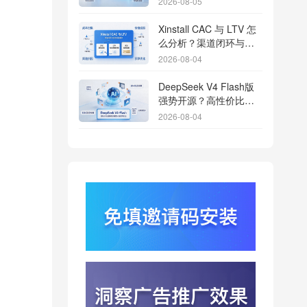
2026-08-05
Xinstall CAC 与 LTV 怎
么分析？渠道闭环与投
放回报解析
2026-08-04
DeepSeek V4 Flash版
强势开源？高性价比基
座模型重塑长尾应用全
2026-08-04
渠道统计版图
Qwen3.8登顶开源王
座？2.4T巨兽引爆智能
体免填邀请码分发潮
2026-08-04
行云科技算力订单超154
亿？底座产能扩张激活
AI应用多终端流转新周
2026-08-04
期
苹果带摄像头的 AirPods
今年亮相？视觉智能引
爆硬件分发与全渠道归
2026-08-03
因升级