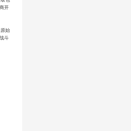
商开
网原始
战斗