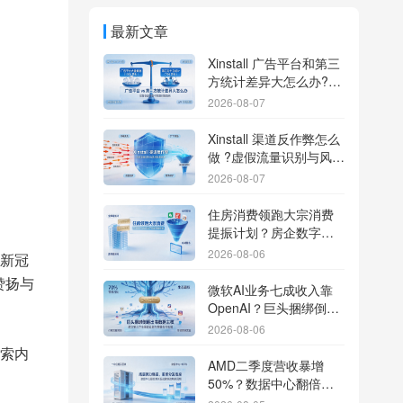
最新文章
Xinstall 广告平台和第三
方统计差异大怎么办?数
据误差排查指南
2026-08-07
Xinstall 渠道反作弊怎么
做 ?虚假流量识别与风控
防刷解析
2026-08-07
住房消费领跑大宗消费
提振计划？房企数字化
转型加速线下场景智能
2026-08-06
得新冠
传参
赞扬与
微软AI业务七成收入靠
OpenAI？巨头捆绑倒逼
出海App独立追踪全渠道
2026-08-06
流量
索内
AMD二季度营收暴增
50%？数据中心翻倍增
长驱动跨端分发新底座