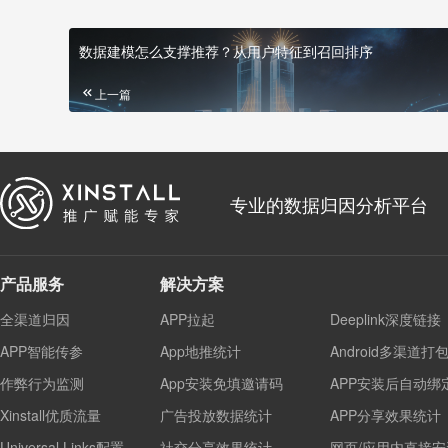
数据建模怎么支撑推荐？从用户特征到召回排序
上一篇
专业的数据归因分析平台
产品服务
解决方案
全渠道归因
APP拉起
Deeplink深度链接
APP智能传参
App地推统计
Android多渠道打
作弊行为监测
App安装免填邀请码
APP安装后自动绑
Xinstall优质流量
广告投放数据统计
APP分享效果统计
Universal Links配置
社交分享效果统计
网页/应用内直接安