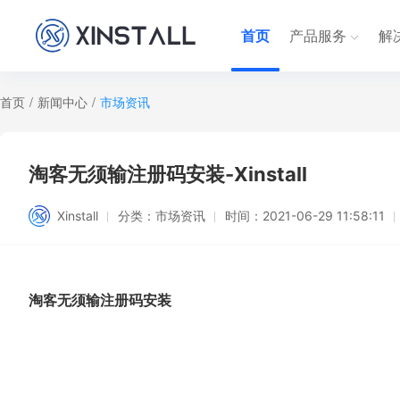
首页
产品服务
解
首页
/
新闻中心
/
市场资讯
淘客无须输注册码安装-Xinstall
Xinstall
分类：
市场资讯
时间：
2021-06-29 11:58:11
淘客无须输注册码安装