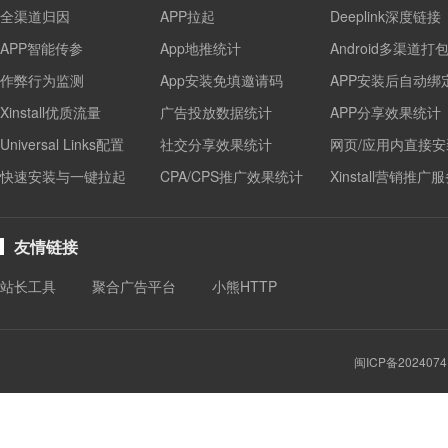
全渠道归因
APP拉起
Deeplink深度链接
APP智能传参
App地推统计
Android多渠道打
作弊行为监测
App安装免填邀请码
APP安装后自动绑
Xinstall优质流量
广告投放数据统计
APP分享效果统计
Universal Links配置
社交分享效果统计
网页/应用内直接安
快速安装与一键拉起
CPA/CPS推广效果统计
Xinstall营销推广
友情链接
站长工具
聚合广告平台
小熊HTTP
闽ICP备2024074