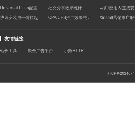
Universal Links配置
社交分享效果统计
网页/应用内直接安
快速安装与一键拉起
CPA/CPS推广效果统计
Xinstall营销推广
友情链接
站长工具
聚合广告平台
小熊HTTP
闽ICP备2024074