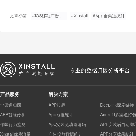
文章标签：
#iOS移动广告效果统计哪家好
#Xinstall
#App全渠道统计
专业的数据归因分析平台
产品服务
解决方案
全渠道归因
APP拉起
Deeplink深度链接
APP智能传参
App地推统计
Android多渠道打
作弊行为监测
App安装免填邀请码
APP安装后自动绑
Xinstall优质流量
广告投放数据统计
APP分享效果统计