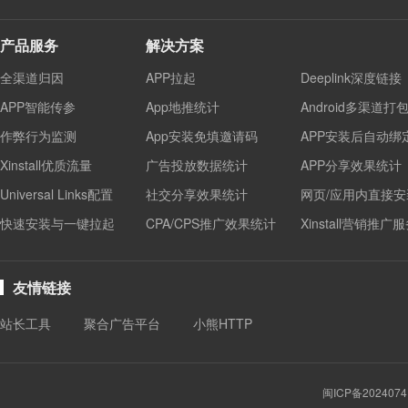
产品服务
解决方案
全渠道归因
APP拉起
Deeplink深度链接
APP智能传参
App地推统计
Android多渠道打
作弊行为监测
App安装免填邀请码
APP安装后自动绑
Xinstall优质流量
广告投放数据统计
APP分享效果统计
Universal Links配置
社交分享效果统计
网页/应用内直接安
快速安装与一键拉起
CPA/CPS推广效果统计
Xinstall营销推广
友情链接
站长工具
聚合广告平台
小熊HTTP
闽ICP备2024074