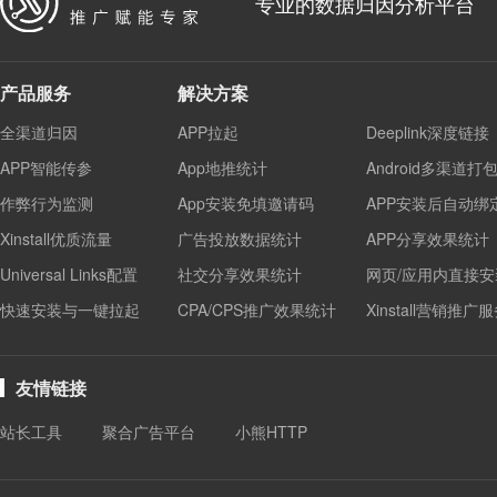
专业的数据归因分析平台
产品服务
解决方案
全渠道归因
APP拉起
Deeplink深度链接
APP智能传参
App地推统计
Android多渠道打
作弊行为监测
App安装免填邀请码
APP安装后自动绑
Xinstall优质流量
广告投放数据统计
APP分享效果统计
Universal Links配置
社交分享效果统计
网页/应用内直接安
快速安装与一键拉起
CPA/CPS推广效果统计
Xinstall营销推广
友情链接
站长工具
聚合广告平台
小熊HTTP