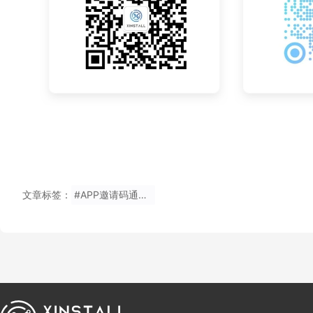
文章标签：
#APP邀请码通过deeplink技术实现免码邀请