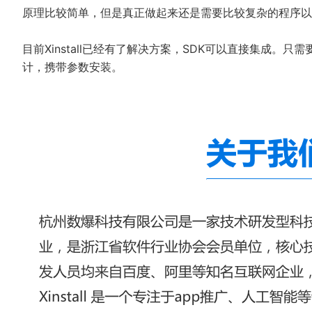
原理比较简单，但是真正做起来还是需要比较复杂的程序以
目前Xinstall已经有了解决方案，SDK可以直接集成。
计，
携带参数安装
。