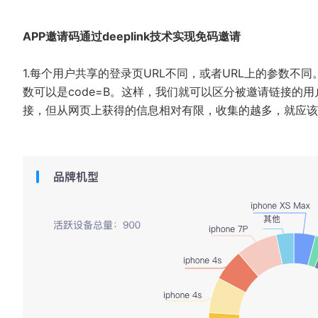
APP邀请码通过deeplink技术实现免码邀请
1.每个用户共享的登录页URL不同，或者URL上的参数不同。
数可以是code=B。这样，我们就可以区分被邀请链接的
接，但从网页上获得的信息相对有限，收集的越多，就应