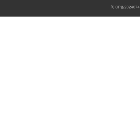
闽ICP备2024074