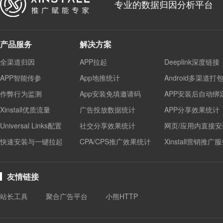
专业的数据归因分析平台
产品服务
解决方案
全渠道归因
APP拉起
Deeplink深度链接
APP智能传参
App地推统计
Android多渠道打
作弊行为监测
App安装免填邀请码
APP安装后自动绑
Xinstall优质流量
广告投放数据统计
APP分享效果统计
Universal Links配置
社交分享效果统计
网页/应用内直接安
快速安装与一键拉起
CPA/CPS推广效果统计
Xinstall营销推广
友情链接
站长工具
聚合广告平台
小熊HTTP