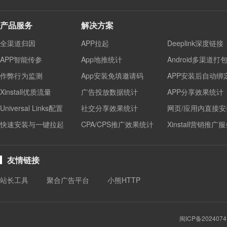
产品服务
解决方案
全渠道归因
APP拉起
Deeplink深度链接
APP智能传参
App地推统计
Android多渠道打
作弊行为监测
App安装免填邀请码
APP安装后自动绑
Xinstall优质流量
广告投放数据统计
APP分享效果统计
Universal Links配置
社交分享效果统计
网页/应用内直接安
快速安装与一键拉起
CPA/CPS推广效果统计
Xinstall营销推广
友情链接
站长工具
聚合广告平台
小熊HTTP
闽ICP备2024074