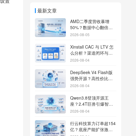
设置
最新文章
AMD二季度营收暴增
50%？数据中心翻倍增
长驱动跨端分发新底座
2026-08-05
Xinstall CAC 与 LTV 怎
么分析？渠道闭环与投
放回报解析
2026-08-04
DeepSeek V4 Flash版
强势开源？高性价比基
座模型重塑长尾应用全
2026-08-04
渠道统计版图
Qwen3.8登顶开源王
座？2.4T巨兽引爆智能
体免填邀请码分发潮
2026-08-04
行云科技算力订单超154
亿？底座产能扩张激活
AI应用多终端流转新周