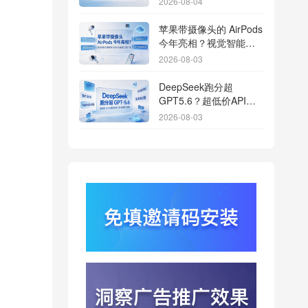
2026-08-04
期
苹果带摄像头的 AirPods
今年亮相？视觉智能引
爆硬件分发与全渠道归
2026-08-03
因升级
DeepSeek跑分超
GPT5.6？超低价API引
爆智能体工具免填码安
2026-08-03
装潮
蚂蚁灵波首轮拟募资15
亿？具身智能加速产业
落地凸显全链路设备归
2026-08-03
因紧迫性
亚马逊季度营收首次破
2000亿美元？云与广告
双轮驱动下B端应用迎来
2026-07-31
分发与归因重构
千问已在特斯拉车机内
测？大模型上车打通跨
端服务与全渠道归因新
2026-07-31
闭环