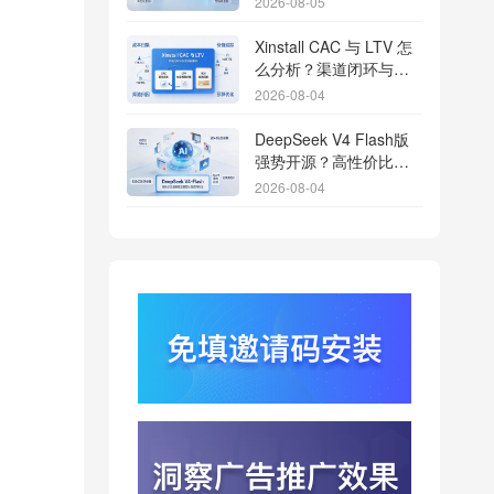
2026-08-05
Xinstall CAC 与 LTV 怎
么分析？渠道闭环与投
放回报解析
2026-08-04
DeepSeek V4 Flash版
强势开源？高性价比基
座模型重塑长尾应用全
2026-08-04
渠道统计版图
Qwen3.8登顶开源王
座？2.4T巨兽引爆智能
体免填邀请码分发潮
2026-08-04
行云科技算力订单超154
亿？底座产能扩张激活
AI应用多终端流转新周
2026-08-04
期
苹果带摄像头的 AirPods
今年亮相？视觉智能引
爆硬件分发与全渠道归
2026-08-03
因升级