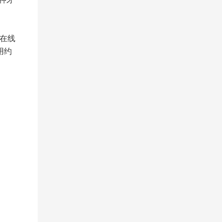
在线
用约