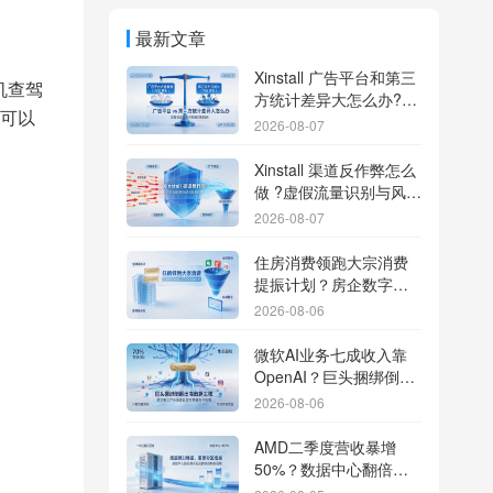
最新文章
Xinstall 广告平台和第三
机查驾
方统计差异大怎么办?数
可以
据误差排查指南
2026-08-07
Xinstall 渠道反作弊怎么
做 ?虚假流量识别与风控
防刷解析
2026-08-07
住房消费领跑大宗消费
提振计划？房企数字化
转型加速线下场景智能
2026-08-06
传参
微软AI业务七成收入靠
OpenAI？巨头捆绑倒逼
出海App独立追踪全渠道
2026-08-06
流量
AMD二季度营收暴增
50%？数据中心翻倍增
长驱动跨端分发新底座